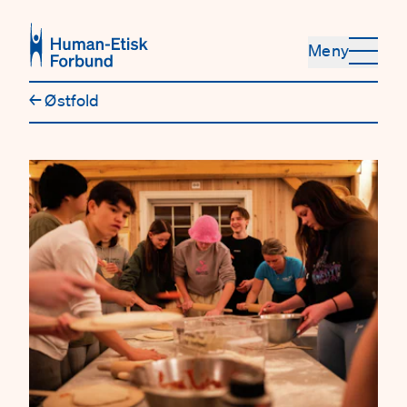
Hopp til hovedinnhold
Meny
←
Østfold