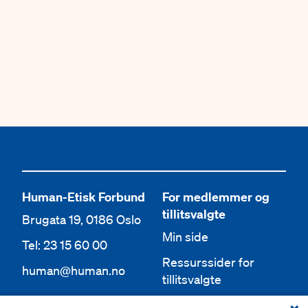
Human-Etisk Forbund
For medlemmer og
tillitsvalgte
Brugata 19, 0186 Oslo
Min side
Tel: 23 15 60 00
Ressurssider for
human@human.no
tillitsvalgte
Org.nr 943 762 236
Lokallag