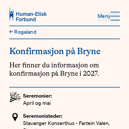
Hopp til hovedinnhold
Meny
←
Rogaland
Konfirmasjon på Bryne
Her finner du informasjon om
konfirmasjon på Bryne i 2027.
🎉
Seremonier:
April og mai
📍
Seremonisteder:
Stavanger Konserthus - Fartein Valen,