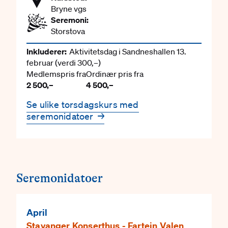
Bryne vgs
Seremoni:
Storstova
Inkluderer:
Aktivitetsdag i Sandneshallen 13.
februar
(verdi 300,–)
Medlemspris fra
Ordinær pris fra
2 500,–
4 500,–
Se ulike torsdagskurs med
seremonidatoer
→
Seremonidatoer
April
Stavanger Konserthus - Fartein Valen