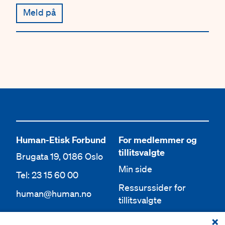
Meld på
Human-Etisk Forbund
For medlemmer og
tillitsvalgte
Brugata 19, 0186 Oslo
Min side
Tel: 23 15 60 00
Ressurssider for
human@human.no
tillitsvalgte
Org.nr 943 762 236
Lokallag