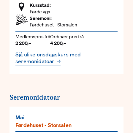
Kursstad:
Førde vgs
Seremoni:
Førdehuset - Storsalen
Medlemspris frå
Ordinær pris frå
2 200,–
4 200,–
Sjå ulike onsdagskurs med
seremonidatoar
→
Seremonidatoar
Mai
Førdehuset - Storsalen