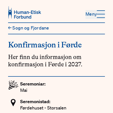
Hopp til hovedinnhold
Meny
←
Sogn og Fjordane
Konfirmasjon i Førde
Her finn du informasjon om
konfirmasjon i Førde i 2027.
🎉
Seremoniar:
Mai
📍
Seremonistad:
Førdehuset - Storsalen