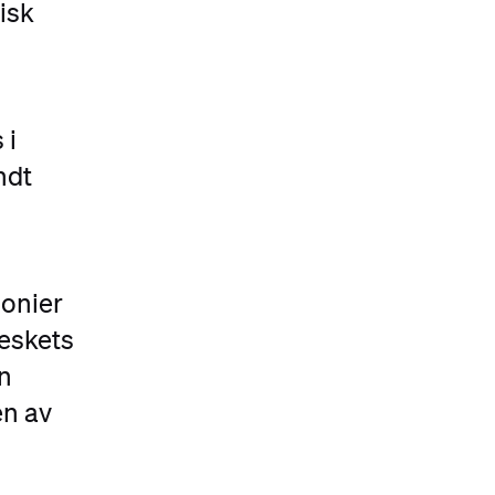
isk
 i
ndt
monier
eskets
en
en av