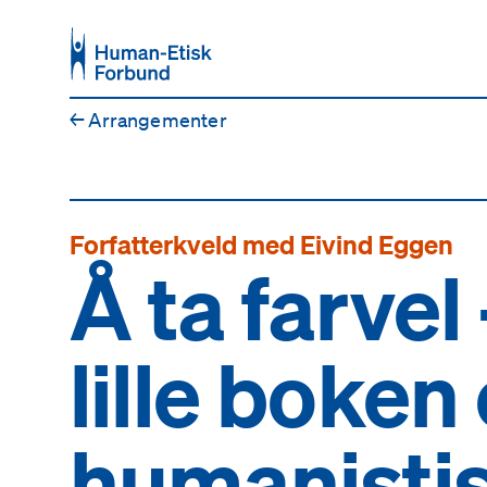
Hopp til hovedinnhold
←
Arrangementer
Forfatterkveld med Eivind Eggen
Å ta farvel
lille boken
humanisti