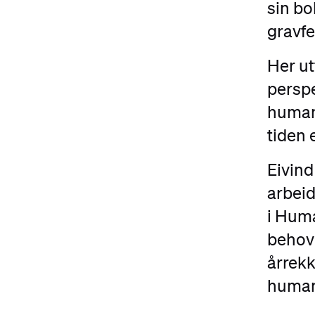
sin bo
gravfe
Her ut
perspe
humani
tiden 
Eivind
arbeid
i Hum
behov 
årrekk
humani