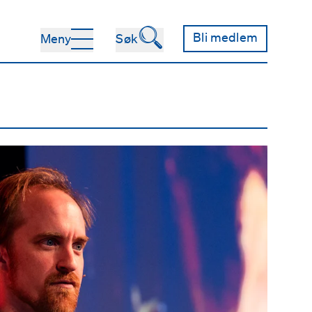
🔍
Bli medlem
Meny
Søk