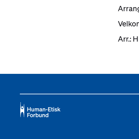
Arrang
Velko
Arr.: 