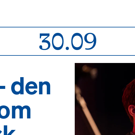
30.09
 - den
 om
sk