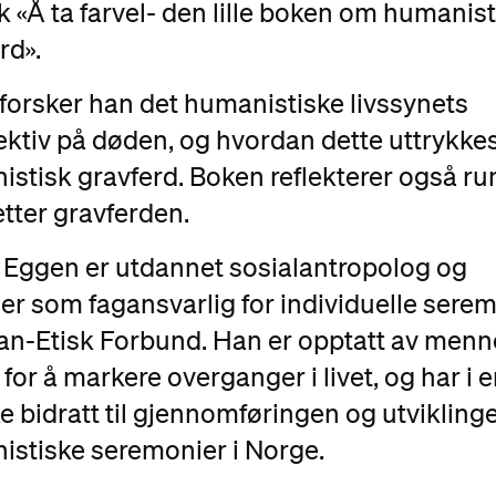
k «Å ta farvel- den lille boken om humanist
rd».
forsker han det humanistiske livssynets
ktiv på døden, og hvordan dette uttrykkes
stisk gravferd. Boken reflekterer også ru
etter gravferden.
 Eggen er utdannet sosialantropolog og
er som fagansvarlig for individuelle sere
an-Etisk Forbund. Han er opptatt av menn
for å markere overganger i livet, og har i 
e bidratt til gjennomføringen og utvikling
stiske seremonier i Norge.