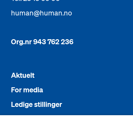
human@human.no
Org.nr 943 762 236
Aktuelt
For media
Ledige stillinger
English