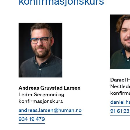
konfirmasjonskurs
Daniel 
Nest­le
Andreas Gruvstad Larsen
konfirm
Leder Seremoni og
konfirmasjonskurs
daniel.
andreas.larsen­@human.no
91 61 23
934 19 479