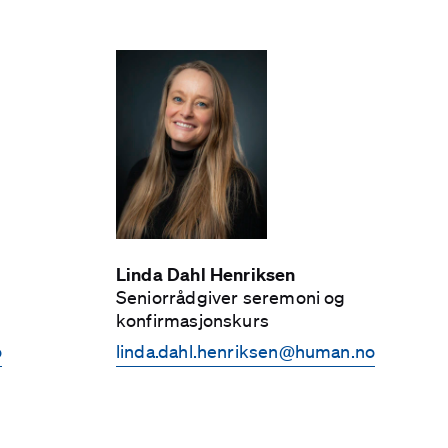
Linda Dahl Henriksen
Senior­rådgiver seremoni og
konfirmasjonskurs
o
linda.dahl.henriksen­@human.no