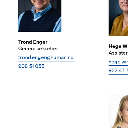
Trond Enger
Hege Wi
Generalsekretær
Assiste
trond.enger­@human.no
hege.wi
908 51 055
922 47 