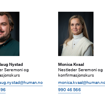
Haug Nystad
Monica Kvaal
der Seremoni og
Nest­leder Seremoni og
asjonskurs
konfirmasjonskurs
haug.nystad­@human.no
monica.kvaal­@human.n
 96
990 46 566