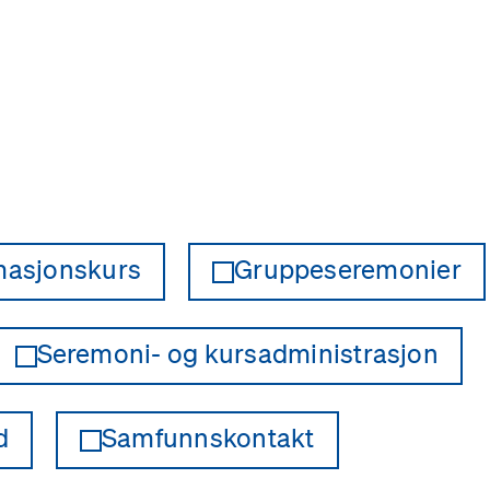
masjonskurs
Gruppeseremonier
Seremoni- og kursadministrasjon
d
Samfunnskontakt