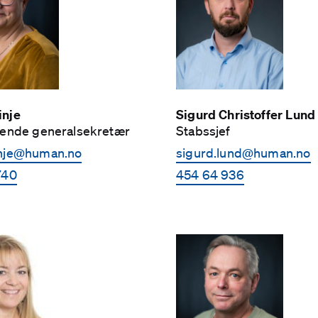
nje
Sigurd Christoffer Lund
rende generalsekretær
Stabssjef
nje­@human.no
sigurd.lund­@human.no
740
454 64 936