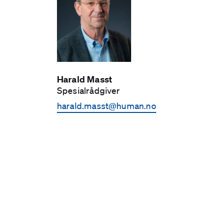
Harald Masst
Spesial­rådgiver
harald.masst­@human.no