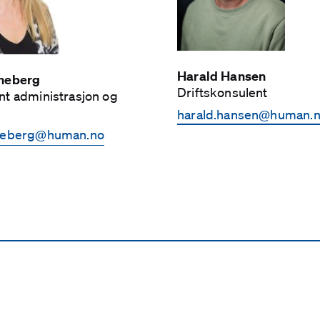
Harald Hansen
neberg
Drifts­konsulent
nt administrasjon og
harald.hansen­@human.
neberg­@human.no