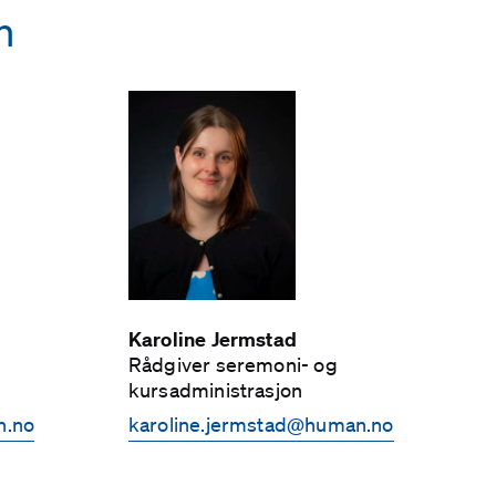
n
Karoline Jermstad
Rådgiver seremoni- og
kursadministrasjon
n.no
karoline.jermstad­@human.no