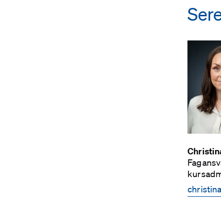
Ser
Christi
Fagansv
kursadm
christi