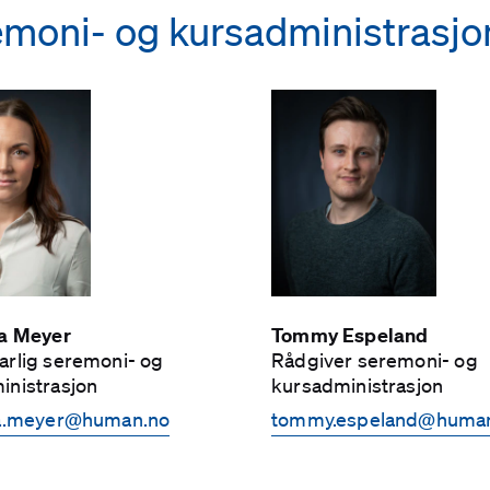
emoni- og kursadministrasjo
na Meyer
Tommy Espeland
arlig seremoni- og
Rådgiver seremoni- og
inistrasjon
kursadministrasjon
na.meyer­@human.no
tommy.espeland­@huma