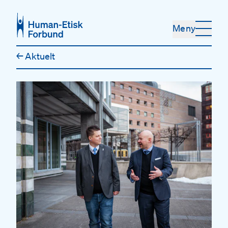
Hopp til hovedinnhold
Meny
←
Aktuelt