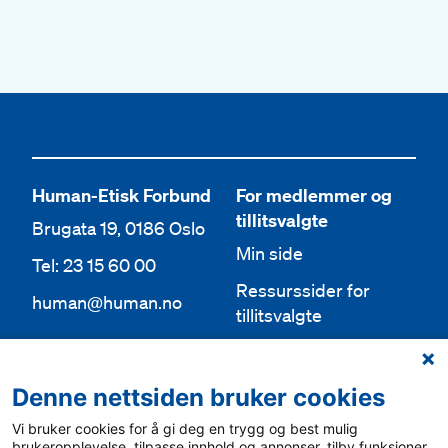
Human-Etisk Forbund
For medlemmer og
tillitsvalgte
Brugata 19, 0186 Oslo
Min side
Tel: 23 15 60 00
Ressurssider for
human@human.no
tillitsvalgte
Org.nr 943 762 236
Lokallag
Denne nettsiden bruker cookies
Bli medlem
Aktuelt
Vi bruker cookies for å gi deg en trygg og best mulig
Bli frivillig
For media
brukeropplevelse, tilpasse innhold og annonser, tilby funksjoner