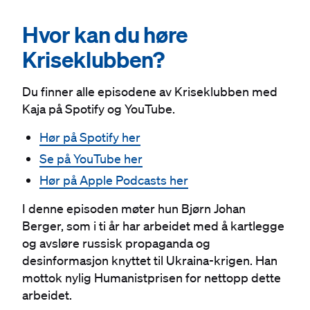
#
Hvor kan du høre
Kriseklubben?
Du finner alle episodene av Kriseklubben med
Kaja på Spotify og YouTube.
Hør på Spotify her
Se på YouTube her
Hør på Apple Podcasts her
I denne episoden møter hun Bjørn Johan
Berger, som i ti år har arbeidet med å kartlegge
og avsløre russisk propaganda og
desinformasjon knyttet til Ukraina-krigen. Han
mottok nylig Humanistprisen for nettopp dette
arbeidet.