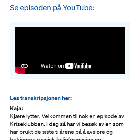
#
Se episoden på YouTube:
Les transkripsjonen her:
Kaja:
Kjære lytter. Velkommen til nok en episode av
Kriseklubben. I dag så har vi besøk av en som
har brukt de siste ti årene på å avsløre og
bekjempe russisk feilinformasjon og