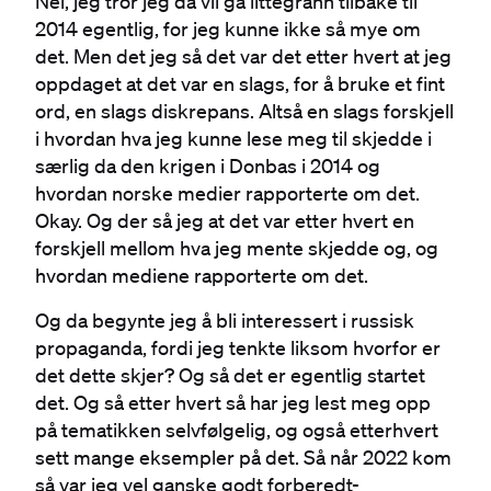
Nei, jeg tror jeg da vil gå littegrann tilbake til
2014 egentlig, for jeg kunne ikke så mye om
det. Men det jeg så det var det etter hvert at jeg
oppdaget at det var en slags, for å bruke et fint
ord, en slags diskrepans. Altså en slags forskjell
i hvordan hva jeg kunne lese meg til skjedde i
særlig da den krigen i Donbas i 2014 og
hvordan norske medier rapporterte om det.
Okay. Og der så jeg at det var etter hvert en
forskjell mellom hva jeg mente skjedde og, og
hvordan mediene rapporterte om det.
Og da begynte jeg å bli interessert i russisk
propaganda, fordi jeg tenkte liksom hvorfor er
det dette skjer? Og så det er egentlig startet
det. Og så etter hvert så har jeg lest meg opp
på tematikken selvfølgelig, og også etterhvert
sett mange eksempler på det. Så når 2022 kom
så var jeg vel ganske godt forberedt-