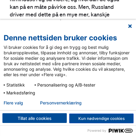
kan på en måte påvirke oss. Men, Russland
driver med dette på en mye mer, kanskje
liksom, destruktiv måte og som ikke minst
målene er jo destruktive vil jeg si.
Denne nettsiden bruker cookies
Kaja:
Vi bruker cookies for å gi deg en trygg og best mulig
brukeropplevelse, tilpasse innhold og annonser, tilby funksjoner
Ja, for hva er det Russland vil? En ting er å
for sosiale medier og analysere trafikk. Vi deler informasjon om
forme vårt syn på krigen, men de driver vel
bruk av nettstedet med våre partnere innen sosiale medier,
også med ganske mye sånn desinformasjon
annonsering og analyse. Velg hvilke cookies du vil akseptere,
eller les mer under «Flere valg».
som handler om Vesten, som handler om, oss
og hvor hyklerske vi er, og, som skaper, sår
Statistikk
Personalisering og A/B-tester
splid og splittelse i vestlige land.
Markedsføring
Flere valg
Personvern­erklæring
Bjørn Johan:
Mhm. Og det, det er litt viktig når man ser en
Tillat alle cookies
Kun nødvendige cookies
russisk propaganda kommer opp på hvem som
Powered by
fremmer la oss si for eksempel russisk TV hvor