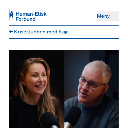
Hopp til hovedinnhold
Meny
←
Kriseklubben med Kaja