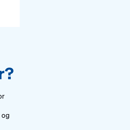
r?
or
r og