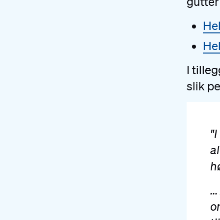
gutter
Hel
He
I till
slik p
"
al
hø
.
o