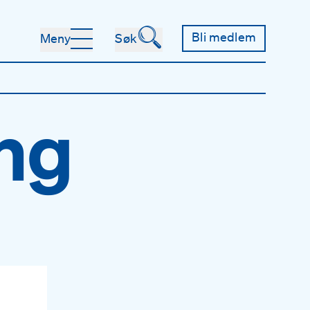
🔍
Bli medlem
Meny
Søk
ing