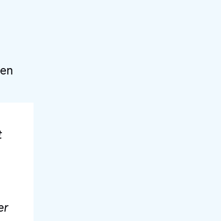
 en
t
er