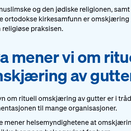
muslimske og den jødiske religionen, samt 
te ortodokse kirkesamfunn er omskjæring 
 religiøse praksisen.
a mener vi om ritu
skjæring av gutte
yn om rituell omskjæring av gutter er i tr
entasjonen til mange organisasjoner.
ge mener helsemyndighetene at omskjæri