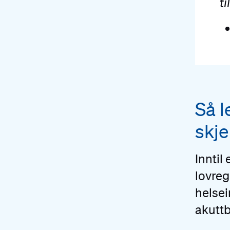
t
#
Så l
skje
Inntil
lovreg
helsei
akutt