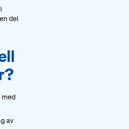
i
en del
ell
r?
åd med
ng av