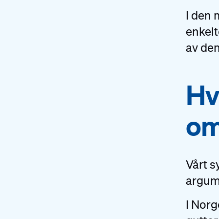
I den 
enkel
av den
#
Hv
om
Vårt s
argum
I Nor