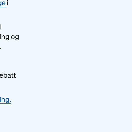
ge
i
l
ing og
.
debatt
ing.