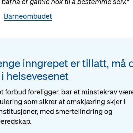
il barna er gamle nok til å bestemme selv."
Barneombudet
enge inngrepet er tillatt, må 
 i helsevesenet
 et forbud foreligger, bør et minstekrav vær
ulering som sikrer at omskjæring skjer i
nstitusjoner, med smertelindring og
beredskap.