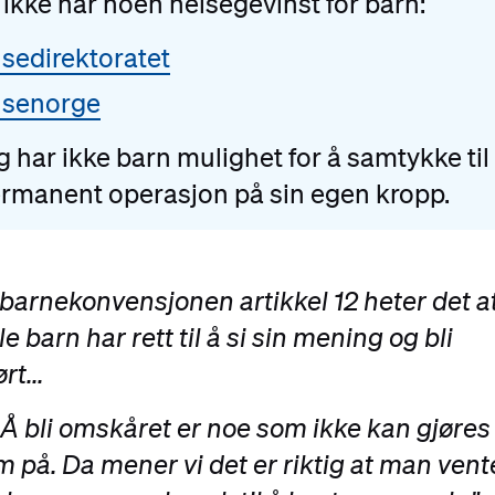
 ikke har noen helsegevinst for barn:
sedirektoratet
lsenorge
egg har ikke barn mulighet for å samtykke til
ermanent operasjon på sin egen kropp.
I barnekonvensjonen artikkel 12 heter det a
le barn har rett til å si sin mening og bli
rt...
.. Å bli omskåret er noe som ikke kan gjøres
m på. Da mener vi det er riktig at man vent