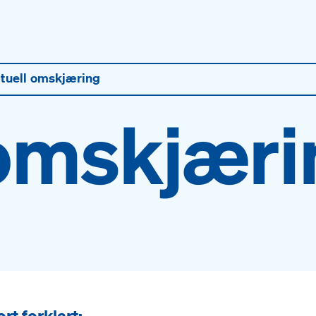
ituell omskjæring
 omskjær