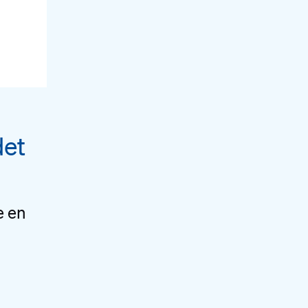
det
e en