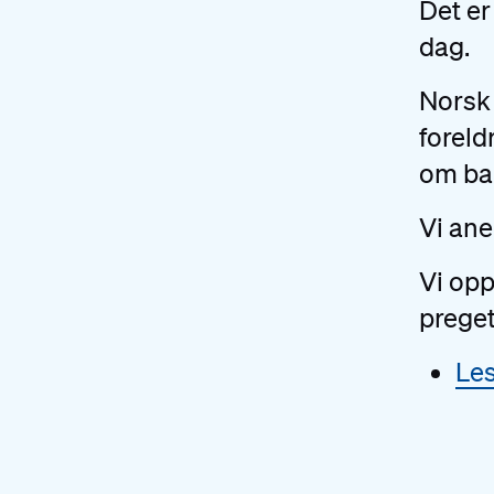
Det er
dag.
Norsk 
forel
om bar
Vi ane
Vi opp
preget
Les